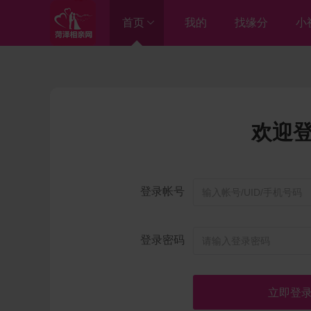
首页
我的
找缘分
小
进入总站
菏泽相亲网

欢迎
曹县相亲网

单县相亲网

登录帐号
成武相亲网

巨野相亲网

登录密码
郓城相亲网

鄄城相亲网

定陶相亲网
